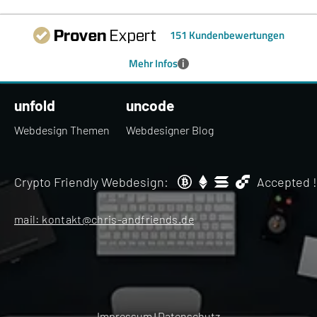
151 Kundenbewertungen
i
Mehr Infos
unfold
uncode
Webdesign Themen
Webdesigner Blog
Crypto Friendly Webdesign:
Accepted !
mail:
kontakt@chris-andfriends.de
Impressum
Datenschutz
|