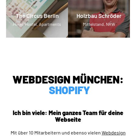
The Circus Berlin
Holzbau Schröder
Hotel, Hostel, Apartments
Mittelstand, NRW
WEBDESIGN MÜNCHEN:
PLESK SERVER
PHOTOSHOP
DOMAINSERVICE
Ich bin viele: Mein ganzes Team für deine
SEARCHCONSOLE
Webseite
BOOTSTRAP
Mit über 10 Mitarbeitern und ebenso vielen
Webdesign