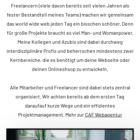
RETINA READY
Freelancern (viele davon bereits seit vielen Jahren als
fester Bestandteil meines Teams) machen wir gemeinsam
WEBP READY
das world wide web jeden Tag ein bisschen schöner. Denn
CDN NETZWERKE
für große Projekte braucht es viel Man- und Womanpower.
ILLUSTRATOR
Meine Kollegen und Azubis sind dabei durchweg
ATOM CODING
interdisziplinäre Profis und beherrschen mindestens zwei
LOCAL SEARCH
Kernbereiche, die es benötigt um deine Webseite oder
deinen Onlineshsop zu entwickeln.
ADOBE XD
GOOGLE ANALYTICS
Alle Mitarbeiter und Freelancer sind dabei stets zentral
MOBILE FIRST
organisiert. Wir achten bereits ab dem ersten Tag
SEO CONTENT
daraufauf kurze Wege und ein effizientes
PAGESPEED
Projektmanagement. Mehr zur
CAF Webagentur
SLACK
MULTILANGUAGE