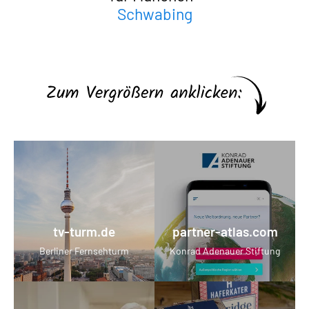
Neuhausen
Milbertshofen
Obergiesing
Untergiesing
Thalkirchen
Altstadt
Ludwigsvorstadt
Maxvorstadt
Schwabing
Haidhausen
tv-turm.de
partner-atlas.com
Berliner Fernsehturm
Konrad Adenauer Stiftung