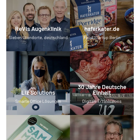
ReVis Augenklinik
haferkater.de
Sieben Standorte, deutschland
Food Startup Berlin
30 Jahre Deutsche
Liz Solutions
Einheit
Smarte Office Lösungen
Digitale Erzählsalons