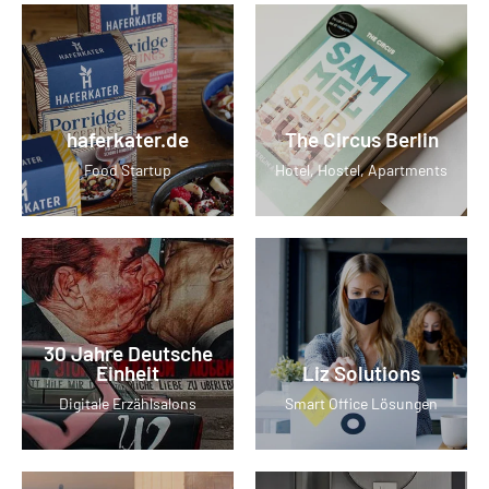
haferkater.de
The Circus Berlin
Food Startup
Hotel, Hostel, Apartments
30 Jahre Deutsche
Einheit
Liz Solutions
Digitale Erzählsalons
Smart Office Lösungen