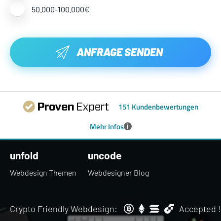
50.000-100.000€
ANFRAGE SENDEN
151 Kundenbewertungen
i
Mehr Infos
unfold
uncode
Webdesign Themen
Webdesigner Blog
Crypto Friendly Webdesign:
Accepted !