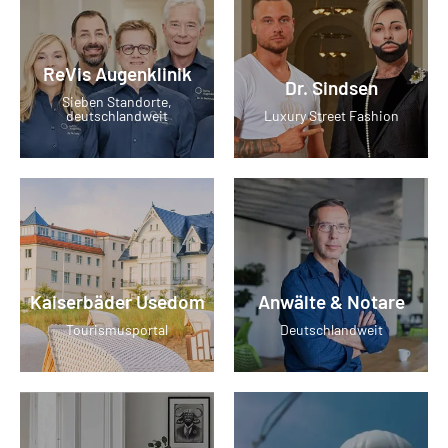
ReVis Augenklinik
Dr. Sindsen
Sieben Standorte,
deutschlandweit
Luxury Street Fashion
Kaiserbäder Usedom
Anwälte & Notare
Tourismusportal
Deutschlandweit