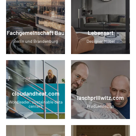
Fachgemeinschaft Bau
Lebensart
Berlin und Brandenburg
Designer Möbel
cloudandheat.com
laschprillwitz.com
Wordleader, sustainable data
centers
Produktdesign