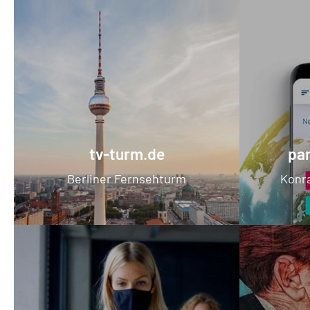
tv-turm.de
pa
Berliner Fernsehturm
Konr