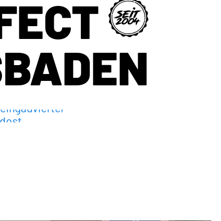
RFECT
SBADEN
öneburg
ringen
ebrich
tte
rdost
eingauviertel
dost
stend