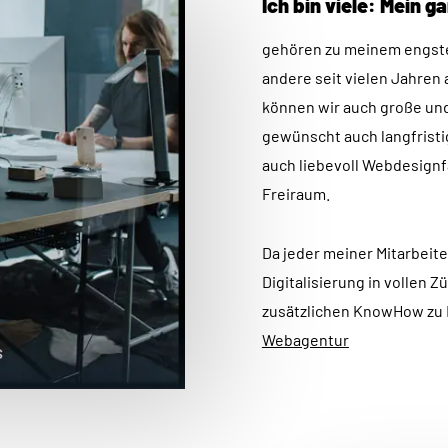
Ich bin viele: Mein 
BOOTSTRA
gehören zu meinem engsten
RETINA R
andere seit vielen Jahren 
WEBP REA
können wir auch große un
CDN NETZ
gewünscht auch langfrist
ILLUSTRA
auch liebevoll Webdesignf
Freiraum.
ATOM CODI
LOCAL SE
Da jeder meiner Mitarbeite
ADOBE XD
Digitalisierung in vollen Z
GOOGLE A
zusätzlichen KnowHow zu 
MOBILE FI
Webagentur
SEO CONT
PAGESPEE