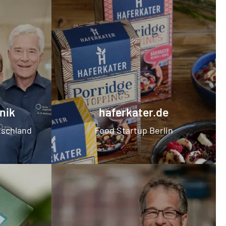
nik
haferkater.de
tschland
Food Startup Berlin