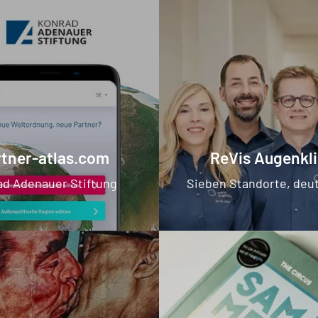
rtner-atlas.com
ReVis Augenkli
ad Adenauer Stiftung
Sieben Standorte, deu