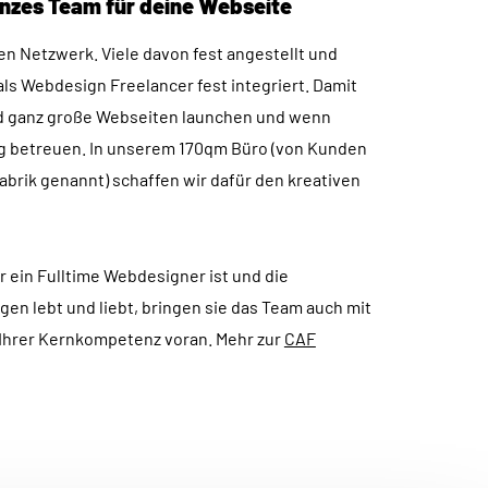
ganzes Team für deine Webseite
P
 Netzwerk. Viele davon fest angestellt und
EADY
als Webdesign Freelancer fest integriert. Damit
DY
d ganz große Webseiten launchen und wenn
WERKE
ig betreuen. In unserem 170qm Büro (von Kunden
TOR
abrik genannt) schaffen wir dafür den kreativen
NG
ARCH
r ein Fulltime Webdesigner ist und die
ügen lebt und liebt, bringen sie das Team auch mit
NALYTICS
Ihrer Kernkompetenz voran. Mehr zur
CAF
RST
ENT
D