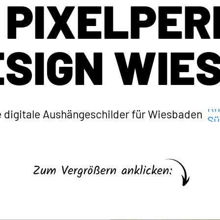
PIXELPE
SIGN WIE
e digitale Aushängeschilder für Wiesbaden
Am
Au
Bi
Mi
No
Rh
Sü
We