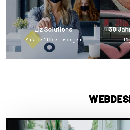
Liz Solutions
30 Jah
Smarte Office Lösungen
Di
WEBDESI