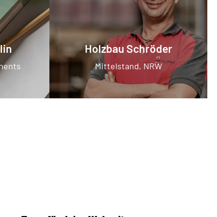
lin
Holzbau Schröder
tments
Mittelstand, NRW
RVER
P
RVICE
NSOLE