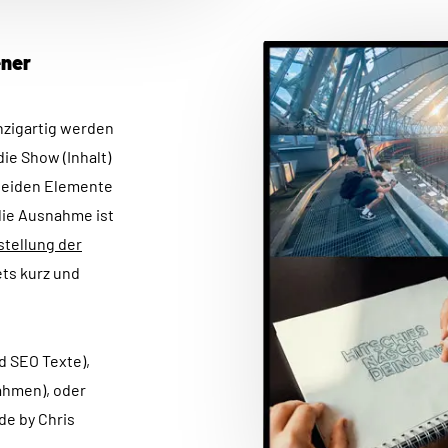
SLACK
MULTILAN
ener
SSL PAYM
DSGVO KO
nzigartig werden
WORDPRE
ie Show (Inhalt)
TYPO3
 beiden Elemente
MAGENTO
die Ausnahme ist
SHOPIFY
stellung der
HTML PHP 
ets kurz und
d SEO Texte),
ahmen), oder
de by Chris