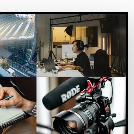
GUAGE
ENT
NFORM
SS
CSS