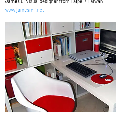
James Li
Visual designer from Taipei / Taiwan
www.jamesmli.net