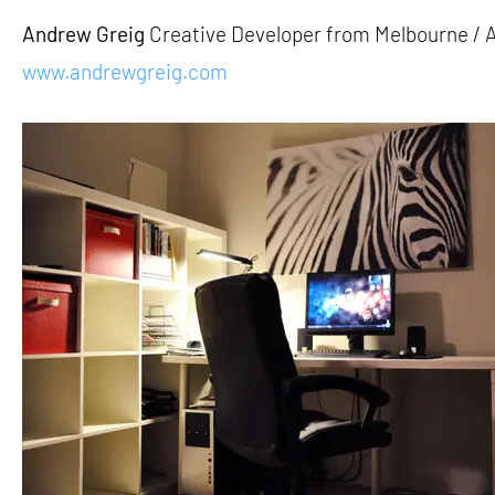
Andrew Greig
Creative Developer from Melbourne / A
www.andrewgreig.com