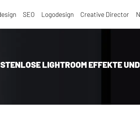
esign
SEO
Logodesign
Creative Director
N
STENLOSE LIGHTROOM EFFEKTE UN