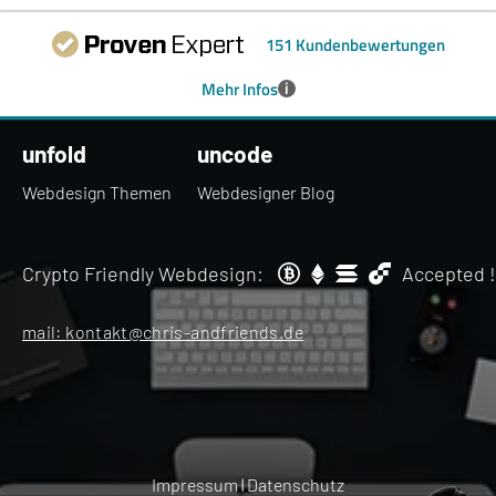
151 Kundenbewertungen
i
Mehr Infos
unfold
uncode
Webdesign Themen
Webdesigner Blog
Crypto Friendly Webdesign:
Accepted !
mail:
kontakt@chris-andfriends.de
Impressum
Datenschutz
|