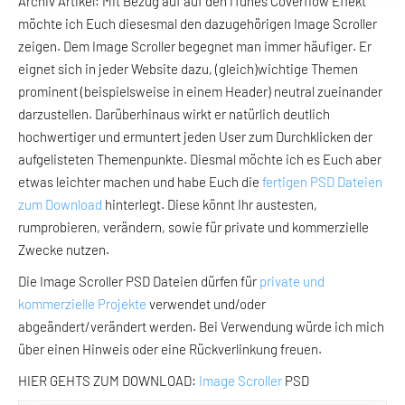
Archiv Artikel: Mit Bezug auf auf den iTunes Coverflow Effekt
möchte ich Euch diesesmal den dazugehörigen Image Scroller
zeigen. Dem Image Scroller begegnet man immer häufiger. Er
eignet sich in jeder Website dazu, (gleich)wichtige Themen
prominent (beispielsweise in einem Header) neutral zueinander
darzustellen. Darüberhinaus wirkt er natürlich deutlich
hochwertiger und ermuntert jeden User zum Durchklicken der
aufgelisteten Themenpunkte. Diesmal möchte ich es Euch aber
etwas leichter machen und habe Euch die
fertigen PSD Dateien
zum Download
hinterlegt. Diese könnt Ihr austesten,
rumprobieren, verändern, sowie für private und kommerzielle
Zwecke nutzen.
Die Image Scroller PSD Dateien dürfen für
private und
kommerzielle Projekte
verwendet und/oder
abgeändert/verändert werden. Bei Verwendung würde ich mich
über einen Hinweis oder eine Rückverlinkung freuen.
HIER GEHTS ZUM DOWNLOAD:
Image Scroller
PSD