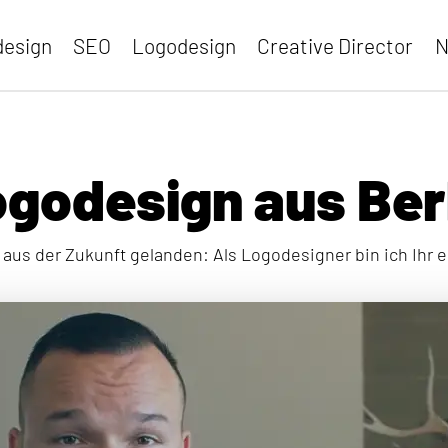
esign
SEO
Logodesign
Creative Director
N
godesign aus Ber
e aus der Zukunft gelanden: Als Logodesigner bin ich Ihr e