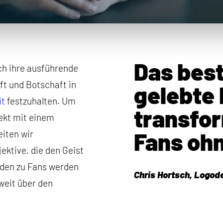
Das best
uch ihre ausführende
ft und Botschaft in
gelebte 
it
festzuhalten. Um
transfo
jekt mit einem
Fans oh
iten wir
ektive, die den Geist
nden zu Fans werden
Chris Hortsch, Logode
weit über den